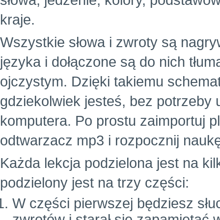
słowa, jedzenie, kolory, podstawowe
kraje.
Wszystkie słowa i zwroty są nagr
języka i dołączone są do nich tłu
ojczystym. Dzięki takiemu schema
gdziekolwiek jesteś, bez potrzeby
komputera. Po prostu zaimportuj p
odtwarzacz mp3 i rozpocznij naukę
Każda lekcja podzielona jest na ki
podzielony jest na trzy części:
W części pierwszej będziesz słuc
zwrotów i starał się zapamiętać