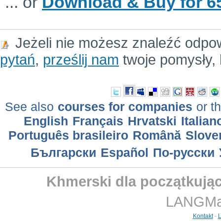
... or
Download & Buy for 65
Jeżeli nie możesz znaleźć odpo
pytań
,
prześlij nam
twoje pomysły, 
See also
courses for companies
or th
English
Français
Hrvatski
Italian
Português brasileiro
Română
Slove
Български
Еspañol
По-русски
Khmerski dla początkując
LANGMast
Kontakt
-
L