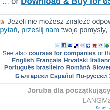
... or
Download & Buy for 65
Jeżeli nie możesz znaleźć odpo
pytań
,
prześlij nam
twoje pomysły, 
See also
courses for companies
or th
English
Français
Hrvatski
Italian
Português brasileiro
Română
Slove
Български
Еspañol
По-русски
Joruba dla początkujący
LANGMast
Kontakt
-
L