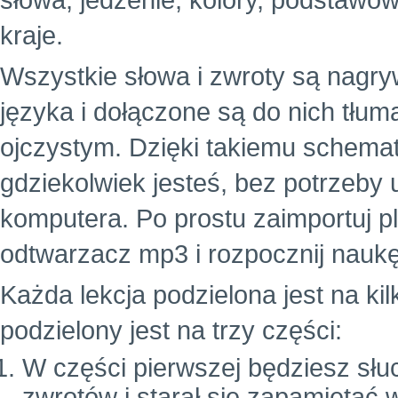
słowa, jedzenie, kolory, podstawowe
kraje.
Wszystkie słowa i zwroty są nagr
języka i dołączone są do nich tłu
ojczystym. Dzięki takiemu schema
gdziekolwiek jesteś, bez potrzeby
komputera. Po prostu zaimportuj p
odtwarzacz mp3 i rozpocznij naukę
Każda lekcja podzielona jest na ki
podzielony jest na trzy części:
W części pierwszej będziesz słuc
zwrotów i starał się zapamiętać