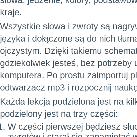
słowa, jedzenie, kolory, podstawowe
kraje.
Wszystkie słowa i zwroty są nagr
języka i dołączone są do nich tłu
ojczystym. Dzięki takiemu schema
gdziekolwiek jesteś, bez potrzeby
komputera. Po prostu zaimportuj p
odtwarzacz mp3 i rozpocznij naukę
Każda lekcja podzielona jest na ki
podzielony jest na trzy części:
W części pierwszej będziesz słuc
zwrotów i starał się zapamiętać