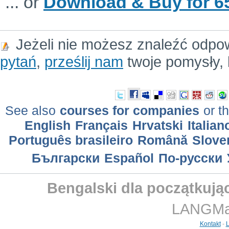
... or
Download & Buy for 65
Jeżeli nie możesz znaleźć odpo
pytań
,
prześlij nam
twoje pomysły, 
See also
courses for companies
or th
English
Français
Hrvatski
Italian
Português brasileiro
Română
Slove
Български
Еspañol
По-русски
Bengalski dla początkują
LANGMast
Kontakt
-
L