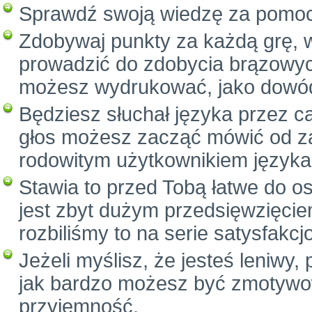
Sprawdź swoją wiedzę za pomo
Zdobywaj punkty za każdą grę, 
prowadzić do zdobycia brązowych
możesz wydrukować, jako dowód
Będziesz słuchał języka przez c
głos możesz zacząć mówić od za
rodowitym użytkownikiem języka
Stawia to przed Tobą łatwe do o
jest zbyt dużym przedsięwzięcie
rozbiliśmy to na serie satysfak
Jeżeli myślisz, że jesteś leniwy
jak bardzo możesz być zmotywow
przyjemność.