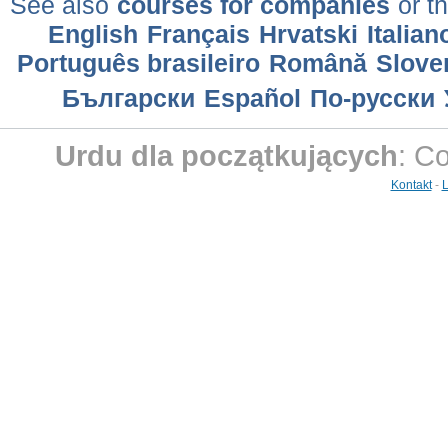
See also
courses for companies
or th
English
Français
Hrvatski
Italian
Português brasileiro
Română
Slove
Български
Еspañol
По-русски
Urdu dla początkujących
: C
Kontakt
-
L