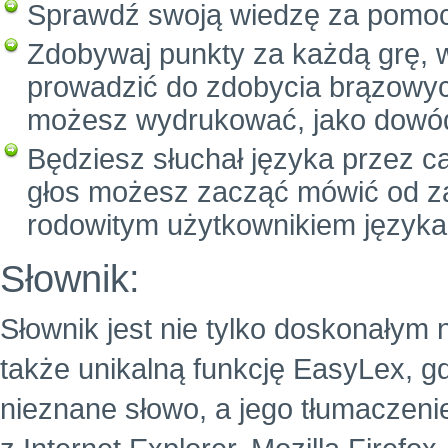
Sprawdź swoją wiedzę za pomo
Zdobywaj punkty za każdą grę, 
prowadzić do zdobycia brązowych
możesz wydrukować, jako dowód
Będziesz słuchał języka przez c
głos możesz zacząć mówić od za
rodowitym użytkownikiem języka
Słownik:
Słownik jest nie tylko doskonałym 
także unikalną funkcję EasyLex, g
nieznane słowo, a jego tłumaczeni