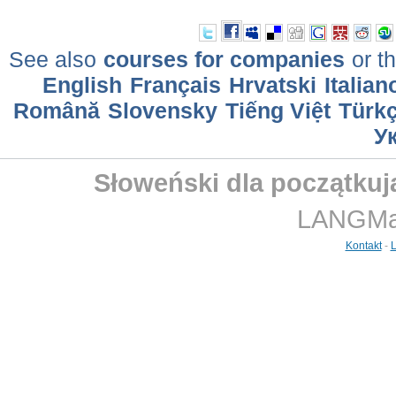
See also
courses for companies
or th
English
Français
Hrvatski
Italian
Română
Slovensky
Tiếng Việt
Türk
У
Słoweński dla początkuj
LANGMast
Kontakt
-
L