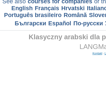
See also
courses for companies
or th
English
Français
Hrvatski
Italian
Português brasileiro
Română
Slove
Български
Еspañol
По-русски
Klasyczny arabski dla 
LANGMast
Kontakt
-
L