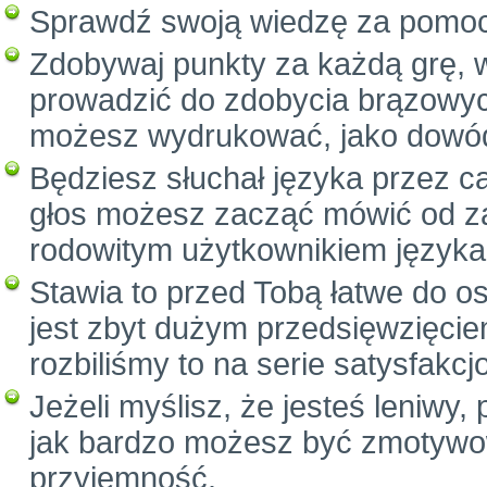
Sprawdź swoją wiedzę za pomo
Zdobywaj punkty za każdą grę, 
prowadzić do zdobycia brązowych
możesz wydrukować, jako dowód
Będziesz słuchał języka przez c
głos możesz zacząć mówić od za
rodowitym użytkownikiem języka
Stawia to przed Tobą łatwe do o
jest zbyt dużym przedsięwzięcie
rozbiliśmy to na serie satysfak
Jeżeli myślisz, że jesteś leniwy
jak bardzo możesz być zmotywow
przyjemność.