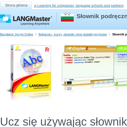
Strona główna
e-Learning for companies, language schools and partners
Słownik podręczn
Bezpłatne Języki Online
Bułgarski - kursy, słowniki i inne dodatki językowe
Słownik p
Ucz się używając słownik