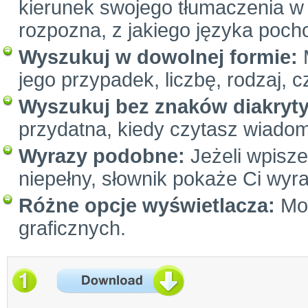
kierunek swojego tłumaczenia w 
rozpozna, z jakiego języka poc
Wyszukuj w dowolnej formie:
M
jego przypadek, liczbę, rodzaj, c
Wyszukuj bez znaków diakryt
przydatna, kiedy czytasz wiadom
Wyrazy podobne:
Jeżeli wpiszes
niepełny, słownik pokaże Ci wyr
Różne opcje wyświetlacza:
Moż
graficznych.