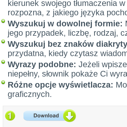
kierunek swojego tłumaczenia w 
rozpozna, z jakiego języka poc
Wyszukuj w dowolnej formie:
M
jego przypadek, liczbę, rodzaj, c
Wyszukuj bez znaków diakryt
przydatna, kiedy czytasz wiadom
Wyrazy podobne:
Jeżeli wpiszes
niepełny, słownik pokaże Ci wyr
Różne opcje wyświetlacza:
Moż
graficznych.