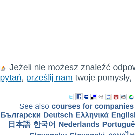
Jeżeli nie możesz znaleźć odpo
pytań
,
prześlij nam
twoje pomysły, 
See also
courses for companies
Български
Deutsch
Ελληνικά
Englis
日本語
한국어
Nederlands
Português