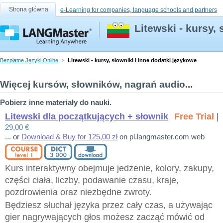
Strona główna
e-Learning for companies, language schools and partners
Litewski - kursy,
Bezpłatne Języki Online
Litewski - kursy, słowniki i inne dodatki językowe
Więcej kursów, słowników, nagrań audio...
Pobierz inne materiały do nauki.
Litewski dla początkujących + słownik
Free Trial
|
29,00 €
... or
Download & Buy for 125,00 zł
on pl.langmaster.com web
Kurs interaktywny obejmuje jedzenie, kolory, zakupy,
części ciała, liczby, podawanie czasu, kraje,
pozdrowienia oraz niezbędne zwroty.
Będziesz słuchał języka przez cały czas, a używając
gier nagrywających głos możesz zacząć mówić od