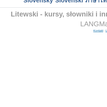
Slovensky
Slovenski
ภาษาไท
Litewski - kursy, słowniki i 
LANGMast
Kontakt
-
L