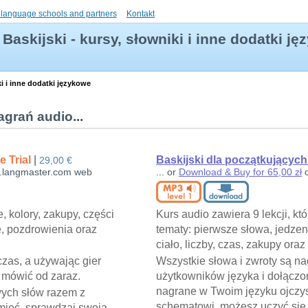
 language schools and partners
Kontakt
Baskijski - kursy, słowniki i inne dodatki j
ki i inne dodatki językowe
grań audio...
e Trial
|
Baskijski dla początkujących
29,00 €
.langmaster.com web
... or
Download & Buy for 65,00 zł
o
, kolory, zakupy, części
Kurs audio zawiera 9 lekcji, kt
e, pozdrowienia oraz
tematy: pierwsze słowa, jedzen
ciało, liczby, czas, zakupy oraz 
czas, a używając gier
Wszystkie słowa i zwroty są n
 mówić od zaraz.
użytkowników języka i dołączo
nagrane w Twoim języku ojczys
wych słów razem z
schematowi, możesz uczyć się 
mięć, sprawdzaj swoją