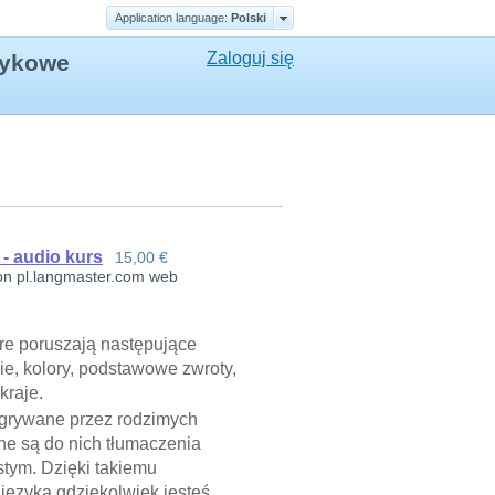
Application language:
Polski
Zaloguj się
ęzykowe
 - audio kurs
15,00 €
n pl.langmaster.com web
óre poruszają następujące
ie, kolory, podstawowe zwroty,
kraje.
agrywane przez rodzimych
ne są do nich tłumaczenia
tym. Dzięki takiemu
języka gdziekolwiek jesteś,