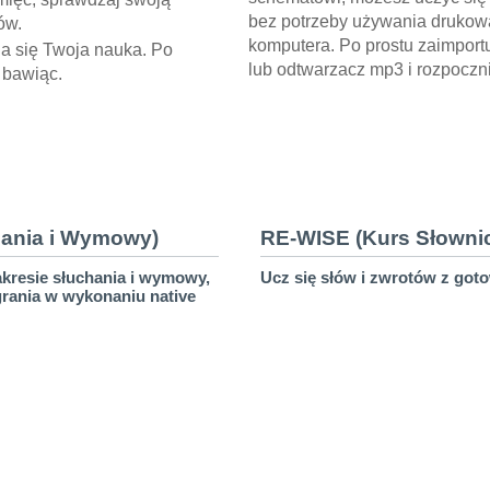
bez potrzeby używania drukow
ów.
komputera. Po prostu zaimport
na się Twoja nauka. Po
lub odtwarzacz mp3 i rozpoczni
m bawiąc.
hania i Wymowy)
RE-WISE (Kurs Słownic
kresie słuchania i wymowy,
Ucz się słów i zwrotów z got
grania w wykonaniu native