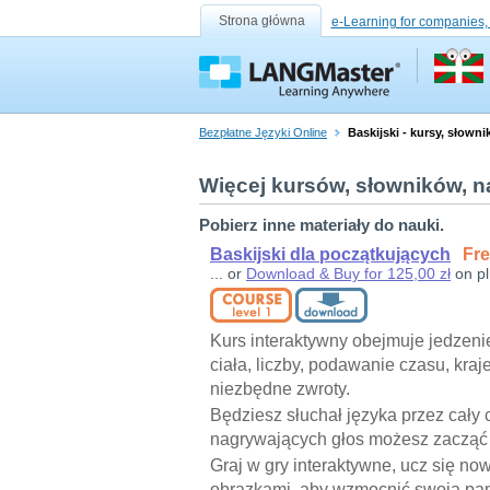
Strona główna
e-Learning for companies,
Bezpłatne Języki Online
Baskijski - kursy, słowni
Więcej kursów, słowników, na
Pobierz inne materiały do nauki.
Baskijski dla początkujących
Fre
... or
Download & Buy for 125,00 zł
on pl
Kurs interaktywny obejmuje jedzenie
ciała, liczby, podawanie czasu, kraj
niezbędne zwroty.
Będziesz słuchał języka przez cały 
nagrywających głos możesz zacząć
Graj w gry interaktywne, ucz się no
obrazkami, aby wzmocnić swoją pa