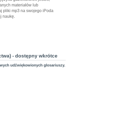
anych materiałów lub
uj pliki mp3 na swojego iPoda
j naukę.
twa) - dostępny wkrótce
owych udźwiękowionych glosariuszy.