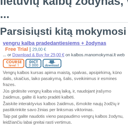
lietuvių kalbų žodynas,
...
Parsisiųsti kitą mokymosi
vengrų kalba pradedantiesiems + žodynas
Free Trial
|
29,00 €
... or
Download & Buy for 29,00 €
on kalbos.manomokymai.lt web
Vengrų kalbos kursas apima maistą, spalvas, apsipirkimą, kūno
dalis, skaičius, laiko pasakymą, šalis, sveikinimus ir esmines
frazes.
Jūs girdėsite vengrų kalba visą laiką, ir, naudojant įrašymo
žaidimus, galite iš karto pradėti kalbėti.
Žaiskite interaktyvius kalbos žaidimus, išmokite naujų žodžių ir
pasitikrinkite savo žinias per linksmas viktorinas.
Taip pat galite naudotis vieno paspaudimo vengrų kalbos žodynu,
leidžiančiu labai greitai rasti vertimus.