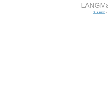
LANGMast
Susisiekti
-