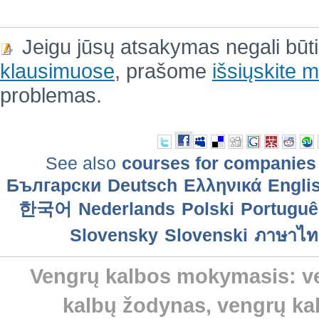
Jeigu jūsų atsakymas negali būt
klausimuose
, prašome
išsiųskite
problemas.
See also
courses for companies
Български
Deutsch
Ελληνικά
Engli
한국어
Nederlands
Polski
Português
Slovensky
Slovenski
ภาษาไท
Vengrų kalbos mokymasis: ven
kalbų žodynas, vengrų ka