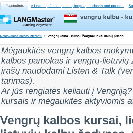
Pagrindinis
e-Learning for companies, language schools and partners
Su
vengrų kalba - kur
Nemokamos kalbos internetu
vengrų kalba - kursai, žodynai ir kiti kalbų priedai
Mėgaukitės
vengrų kalbos mokym
kalbos pamokas
ir
vengrų-lietuvių
įrašų naudodami Listen & Talk (
ve
tarimas
).
Ar jūs rengiatės keliauti į
Vengriją
?
kursais ir mėgaukitės aktyviomis 
Vengrų kalbos kursai, l