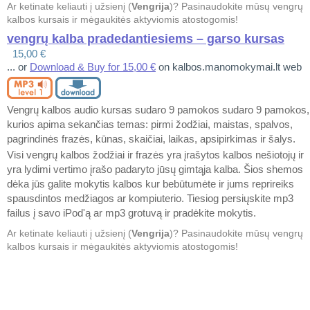
Ar ketinate keliauti į užsienį (
Vengrija
)? Pasinaudokite mūsų vengrų
kalbos kursais ir mėgaukitės aktyviomis atostogomis!
vengrų kalba pradedantiesiems – garso kursas
15,00 €
... or
Download & Buy for 15,00 €
on kalbos.manomokymai.lt web
Vengrų kalbos audio kursas sudaro 9 pamokos sudaro 9 pamokos,
kurios apima sekančias temas: pirmi žodžiai, maistas, spalvos,
pagrindinės frazės, kūnas, skaičiai, laikas, apsipirkimas ir šalys.
Visi vengrų kalbos žodžiai ir frazės yra įrašytos kalbos nešiotojų ir
yra lydimi vertimo įrašo padaryto jūsų gimtąja kalba. Šios shemos
dėka jūs galite mokytis kalbos kur bebūtumėte ir jums reprireiks
spausdintos medžiagos ar kompiuterio. Tiesiog persiųskite mp3
failus į savo iPod'ą ar mp3 grotuvą ir pradėkite mokytis.
Ar ketinate keliauti į užsienį (
Vengrija
)? Pasinaudokite mūsų vengrų
kalbos kursais ir mėgaukitės aktyviomis atostogomis!