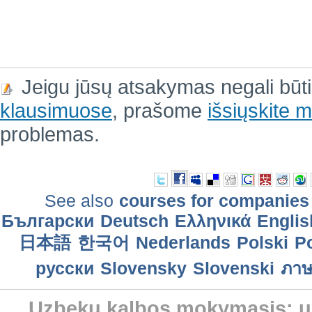
Jeigu jūsų atsakymas negali būt
klausimuose
, prašome
išsiųskite
problemas.
See also
courses for companies
Български
Deutsch
Ελληνικά
Englis
日本語
한국어
Nederlands
Polski
Po
русски
Slovensky
Slovenski
ภาษ
Uzbekų kalbos mokymasis: uz