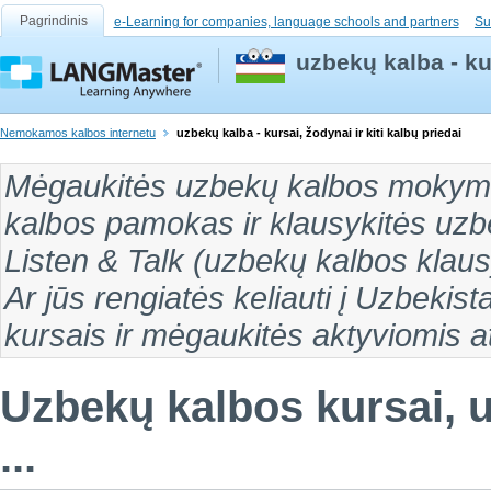
Pagrindinis
e-Learning for companies, language schools and partners
Su
uzbekų kalba - kur
Nemokamos kalbos internetu
uzbekų kalba - kursai, žodynai ir kiti kalbų priedai
Mėgaukitės
uzbekų kalbos mokym
kalbos pamokas
ir klausykitės
uzb
Listen & Talk (
uzbekų kalbos klau
Ar jūs rengiatės keliauti į
Uzbekist
kursais ir mėgaukitės aktyviomis 
Uzbekų kalbos kursai, u
...