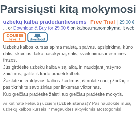
Parsisiųsti kitą mokymosi
uzbekų kalba pradedantiesiems
Free Trial
|
29,00 €
... or
Download & Buy for 29,00 €
on kalbos.manomokymai.lt web
Uzbekų kalbos kursas apima maistą, spalvas, apsipirkimą, kūno
dalis, skaičius, laiko pasakymą, šalis, sveikinimus ir esmines
frazes.
Jūs girdėsite uzbekų kalba visą laiką, ir, naudojant įrašymo
žaidimus, galite iš karto pradėti kalbėti.
Žaiskite interaktyvius kalbos žaidimus, išmokite naujų žodžių ir
pasitikrinkite savo žinias per linksmas viktorinas.
Kuo greičiau pradėsite žaisti, tuo greičiau pradėsite mokytis.
Ar ketinate keliauti į užsienį (
Uzbekistanas
)? Pasinaudokite mūsų
uzbekų kalbos kursais ir mėgaukitės aktyviomis atostogomis!