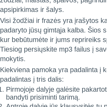
žodžiai, maistas, spalvos, pagrindin
apsipirkimas ir šalys.
Visi žodžiai ir frazės yra įrašytos k
padaryto jūsų gimtąja kalba. Šios 
kur bebūtumėte ir jums reprireiks 
Tiesiog persiųskite mp3 failus į sa
mokytis.
Kiekviena pamoka yra padalinta į ke
padalintas į tris dalis:
Pirmojoje dalyje galėsite pakartoti
bandyti prisiminti tarimą.
Antroje dalyje jūs klausysitės tų 