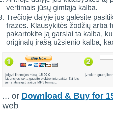
vertimais jūsų gimtąja kalba.
Trečioje dalyje jūs galėsite pasiti
frazes. Klausykitės žodžių arba 
pakartokite ją garsiai ta kalba, ku
originalų įrašą užsienio kalba, ka
Įsigyti licencijos raktą,
15,00 €
.
Įveskite gautą licen
Licencijos raktą gausite elektroniniu paštu. Tai leis
jums atsisiųsti įrašus MP3 formatu.
... or
Download & Buy for 15
web