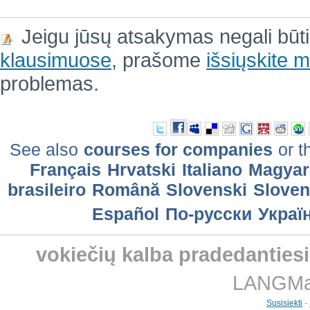
Jeigu jūsų atsakymas negali būt
klausimuose
, prašome
išsiųskite
problemas.
See also
courses for companies
or t
Français
Hrvatski
Italiano
Magyar
brasileiro
Română
Slovenski
Slove
Еspañol
По-русски
Украї
vokiečių kalba pradedanties
LANGMast
Susisiekti
-