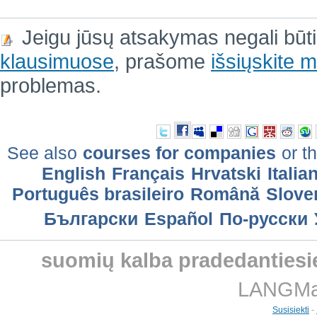
Jeigu jūsų atsakymas negali būt
klausimuose
, prašome
išsiųskite
problemas.
See also
courses for companies
or th
English
Français
Hrvatski
Italia
Português brasileiro
Română
Slove
Български
Еspañol
По-русски
suomių kalba pradedantiesi
LANGMast
Susisiekti
-