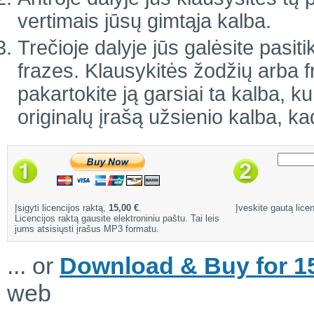
vertimais jūsų gimtąja kalba.
Trečioje dalyje jūs galėsite pasiti
frazes. Klausykitės žodžių arba 
pakartokite ją garsiai ta kalba, ku
originalų įrašą užsienio kalba, ka
Įsigyti licencijos raktą,
15,00 €
.
Įveskite gautą licen
Licencijos raktą gausite elektroniniu paštu. Tai leis
jums atsisiųsti įrašus MP3 formatu.
... or
Download & Buy for 15
web