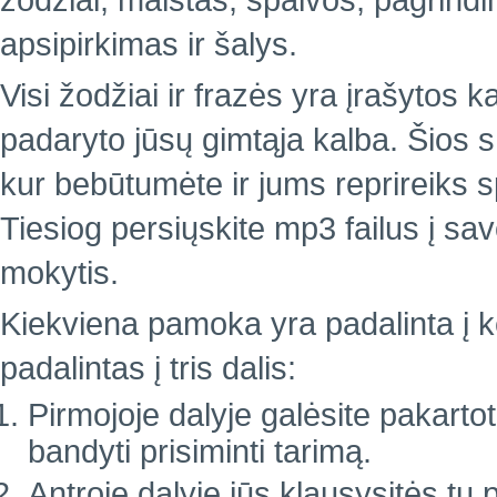
žodžiai, maistas, spalvos, pagrindin
apsipirkimas ir šalys.
Visi žodžiai ir frazės yra įrašytos k
padaryto jūsų gimtąja kalba. Šios 
kur bebūtumėte ir jums reprireiks 
Tiesiog persiųskite mp3 failus į sa
mokytis.
Kiekviena pamoka yra padalinta į ke
padalintas į tris dalis:
Pirmojoje dalyje galėsite pakartoti
bandyti prisiminti tarimą.
Antroje dalyje jūs klausysitės tų 