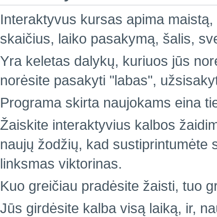
Interaktyvus kursas apima maistą, 
skaičius, laiko pasakymą, šalis, sv
Yra keletas dalykų, kuriuos jūs nor
norėsite pasakyti "labas", užsisakyti
Programa skirta naujokams eina ties
Žaiskite interaktyvius kalbos žaidi
naujų žodžių, kad sustiprintumėte sa
linksmas viktorinas.
Kuo greičiau pradėsite žaisti, tuo g
Jūs girdėsite kalba visą laiką, ir, 