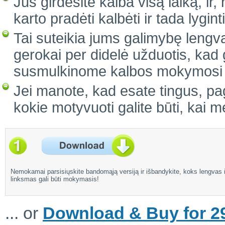
Jūs girdėsite kalba visą laiką, ir
karto pradėti kalbėti ir tada lygi
Tai suteikia jums galimybę lengvai
gerokai per didelė užduotis, kad 
susmulkinome kalbos mokymosi pr
Jei manote, kad esate tingus, pag
kokie motyvuoti galite būti, kai 
Nemokamai parsisiųskite bandomąją versiją ir išbandykite, koks lengvas i
linksmas gali būti mokymasis!
... or
Download & Buy for 29