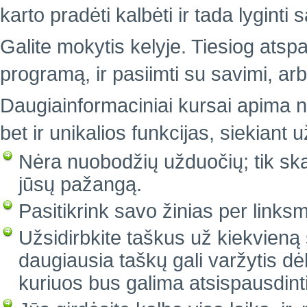
karto pradėti kalbėti ir tada lyginti
Galite mokytis kelyje. Tiesiog atsp
programą, ir pasiimti su savimi, arb
Daugiainformaciniai kursai apima n
bet ir unikalios funkcijas, siekiant
Nėra nuobodžių užduočių; tik sk
jūsų pažangą.
Pasitikrink savo žinias per linksm
Užsidirbkite taškus už kiekvieną 
daugiausia taškų gali varžytis d
kuriuos bus galima atsispausdint