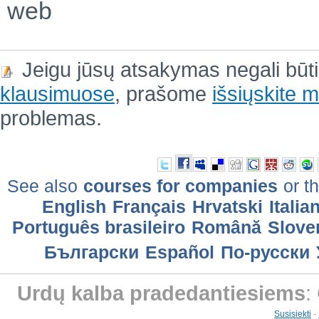
web
Jeigu jūsų atsakymas negali būt
klausimuose
, prašome
išsiųskite
problemas.
See also
courses for companies
or th
English
Français
Hrvatski
Italia
Português brasileiro
Română
Slove
Български
Еspañol
По-русски
Urdų kalba pradedantiesiems
:
Susisiekti
-