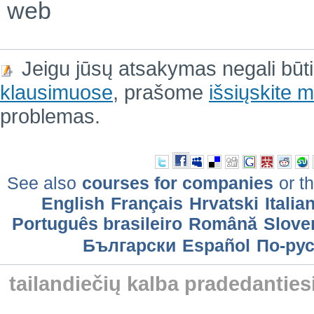
web
Jeigu jūsų atsakymas negali būt
klausimuose
, prašome
išsiųskite
problemas.
See also
courses for companies
or th
English
Français
Hrvatski
Italia
Português brasileiro
Română
Slove
Български
Еspañol
По-ру
tailandiečių kalba pradedantie