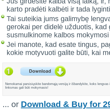
Jūs girdėsite kalba visą laiką, ir
karto pradėti kalbėti ir tada lygi
Tai suteikia jums galimybę lengvai
gerokai per didelė užduotis, kad 
susmulkinome kalbos mokymosi pr
Jei manote, kad esate tingus, pag
kokie motyvuoti galite būti, kai 
Nemokamai parsisiųskite bandomąją versiją ir išbandykite, koks lengvas i
linksmas gali būti mokymasis!
... or
Download & Buy for 29