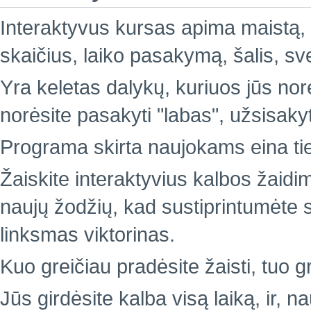
Interaktyvus kursas apima maistą, 
skaičius, laiko pasakymą, šalis, sv
Yra keletas dalykų, kuriuos jūs nor
norėsite pasakyti "labas", užsisakyti
Programa skirta naujokams eina ties
Žaiskite interaktyvius kalbos žaidi
naujų žodžių, kad sustiprintumėte sa
linksmas viktorinas.
Kuo greičiau pradėsite žaisti, tuo g
Jūs girdėsite kalba visą laiką, ir, 