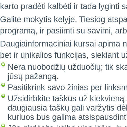
karto pradėti kalbėti ir tada lyginti
Galite mokytis kelyje. Tiesiog atsp
programą, ir pasiimti su savimi, arb
Daugiainformaciniai kursai apima n
bet ir unikalios funkcijas, siekiant
Nėra nuobodžių užduočių; tik sk
jūsų pažangą.
Pasitikrink savo žinias per linksm
Užsidirbkite taškus už kiekvieną 
daugiausia taškų gali varžytis d
kuriuos bus galima atsispausdint