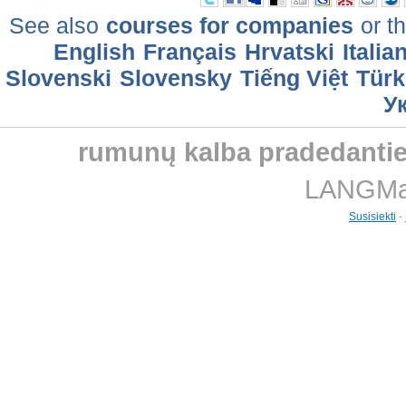
See also
courses for companies
or th
English
Français
Hrvatski
Italia
Slovenski
Slovensky
Tiếng Việt
Türk
У
rumunų kalba pradedanti
LANGMast
Susisiekti
-