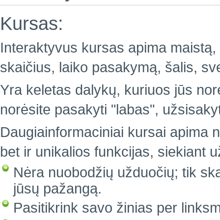
Kursas:
Interaktyvus kursas apima maistą, 
skaičius, laiko pasakymą, šalis, sv
Yra keletas dalykų, kuriuos jūs nor
norėsite pasakyti "labas", užsisakyti
Daugiainformaciniai kursai apima n
bet ir unikalios funkcijas, siekiant
Nėra nuobodžių užduočių; tik sk
jūsų pažangą.
Pasitikrink savo žinias per linksm