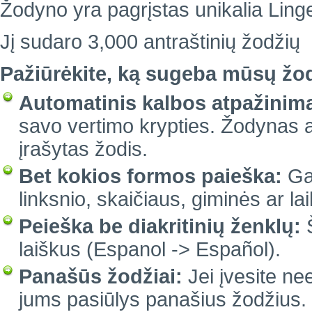
Žodyno yra pagrįstas unikalia Linge
Jį sudaro 3,000 antraštinių žodžių
Pažiūrėkite, ką sugeba mūsų žo
Automatinis kalbos atpažinim
savo vertimo krypties. Žodynas a
įrašytas žodis.
Bet kokios formos paieška:
Gal
linksnio, skaičiaus, giminės ar lai
Peieška be diakritinių ženklų:
Š
laiškus (Espanol -> Español).
Panašūs žodžiai:
Jei įvesite ne
jums pasiūlys panašius žodžius.