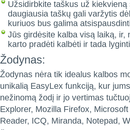
Užsidirbkite taškus už kiekvieną 
daugiausia taškų gali varžytis d
kuriuos bus galima atsispausdint
Jūs girdėsite kalba visą laiką, ir
karto pradėti kalbėti ir tada lygi
Žodynas:
Žodynas nėra tik idealus kalbos moky
unikalią EasyLex funkciją, kur jums 
nežinomą žodį ir jo vertimas tučtu
Explorer, Mozilla Firefox, Microsof
Reader, ICQ, Miranda, Notepad, Wo