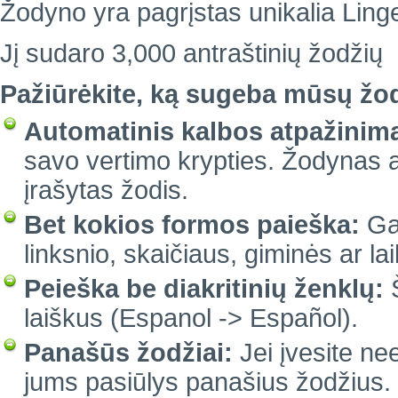
Žodyno yra pagrįstas unikalia Linge
Jį sudaro 3,000 antraštinių žodžių
Pažiūrėkite, ką sugeba mūsų žo
Automatinis kalbos atpažinim
savo vertimo krypties. Žodynas a
įrašytas žodis.
Bet kokios formos paieška:
Gal
linksnio, skaičiaus, giminės ar lai
Peieška be diakritinių ženklų:
Š
laiškus (Espanol -> Español).
Panašūs žodžiai:
Jei įvesite ne
jums pasiūlys panašius žodžius.