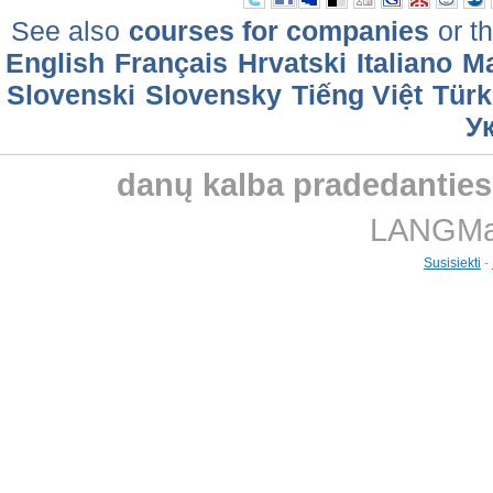
See also
courses for companies
or th
English
Français
Hrvatski
Italiano
M
Slovenski
Slovensky
Tiếng Việt
Türk
У
danų kalba pradedantie
LANGMast
Susisiekti
-