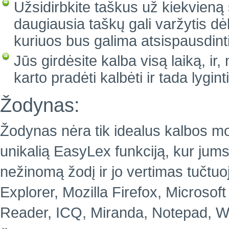
Užsidirbkite taškus už kiekvieną 
daugiausia taškų gali varžytis d
kuriuos bus galima atsispausdint
Jūs girdėsite kalba visą laiką, ir
karto pradėti kalbėti ir tada lygi
Žodynas:
Žodynas nėra tik idealus kalbos moky
unikalią EasyLex funkciją, kur jums 
nežinomą žodį ir jo vertimas tučtu
Explorer, Mozilla Firefox, Microsof
Reader, ICQ, Miranda, Notepad, Wo