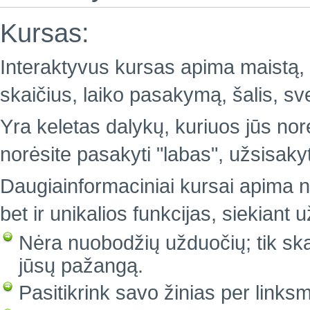
Kursas:
Interaktyvus kursas apima maistą, 
skaičius, laiko pasakymą, šalis, sv
Yra keletas dalykų, kuriuos jūs nor
norėsite pasakyti "labas", užsisakyti
Daugiainformaciniai kursai apima n
bet ir unikalios funkcijas, siekiant
Nėra nuobodžių užduočių; tik sk
jūsų pažangą.
Pasitikrink savo žinias per linksm