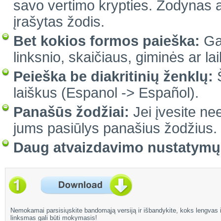
savo vertimo krypties. Žodynas a
įrašytas žodis.
Bet kokios formos paieška:
Gal
linksnio, skaičiaus, giminės ar lai
Peieška be diakritinių ženklų:
Š
laiškus (Espanol -> Español).
Panašūs žodžiai:
Jei įvesite ne
jums pasiūlys panašius žodžius.
Daug atvaizdavimo nustatym
Nemokamai parsisiųskite bandomąją versiją ir išbandykite, koks lengvas i
linksmas gali būti mokymasis!