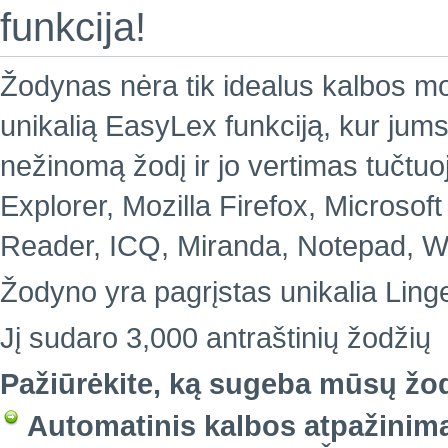
funkcija!
Žodynas nėra tik idealus kalbos moky
unikalią EasyLex funkciją, kur jums 
nežinomą žodį ir jo vertimas tučtu
Explorer, Mozilla Firefox, Microsof
Reader, ICQ, Miranda, Notepad, Wo
Žodyno yra pagrįstas unikalia Linge
Jį sudaro 3,000 antraštinių žodžių
Pažiūrėkite, ką sugeba mūsų žo
Automatinis kalbos atpažinim