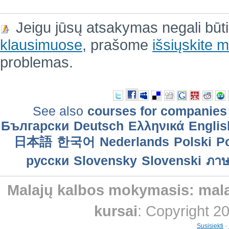
Jeigu jūsų atsakymas negali būt
klausimuose
, prašome
išsiųskite
problemas.
See also
courses for companies
Български
Deutsch
Ελληνικά
Englis
日本語
한국어
Nederlands
Polski
Po
русски
Slovensky
Slovenski
ภาษ
Malajų kalbos mokymasis: malaj
kursai
: Copyright 2
Susisiekti
-