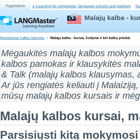
Pagrindinis
e-Learning for companies, language schools and partners
Su
Malajų kalba - kur
Nemokamos kalbos internetu
Malajų kalba - kursai, žodynai ir kiti kalbų priedai
Mėgaukitės
malajų kalbos mokymu
kalbos pamokas
ir klausykitės
mal
& Talk (
malajų kalbos klausymas
,
Ar jūs rengiatės keliauti į
Malaiziją,
mūsų malajų kalbos kursais ir mėg
Malajų kalbos kursai, ma
Parsisiųsti kitą mokymosi