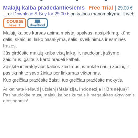
Malajų kalba pradedantiesiems
Free Trial
|
29,00 €
... or
Download & Buy for 29,00 €
on kalbos.manomokymai.lt web
Malajų kalbos kursas apima maistą, spalvas, apsipirkimą, kūno
dalis, skaičius, laiko pasakymą, šalis, sveikinimus ir esmines
frazes.
Jūs girdėsite malajų kalba visą laiką, ir, naudojant įrašymo
žaidimus, galite iš karto pradėti kalbėti.
Žaiskite interaktyvius kalbos žaidimus, išmokite naujų žodžių ir
pasitikrinkite savo žinias per linksmas viktorinas.
Kuo greičiau pradėsite žaisti, tuo greičiau pradėsite mokytis.
Ar ketinate keliauti į užsienį (
Malaizija, Indonezija ir Brunėjus
)?
Pasinaudokite mūsų malajų kalbos kursais ir mėgaukitės aktyviomis
atostogomis!