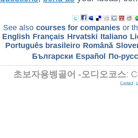
See also
courses for companies
or th
English
Français
Hrvatski
Italiano
Li
Português brasileiro
Română
Slove
Български
Еspañol
По-рус
초보자용벵골어 -오디오코스
: 
Contact
-
L