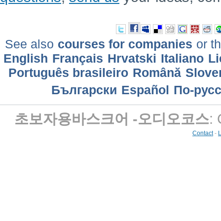
See also
courses for companies
or th
English
Français
Hrvatski
Italiano
Li
Português brasileiro
Română
Slove
Български
Еspañol
По-рус
초보자용바스크어 -오디오코스
:
Contact
-
L