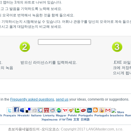
각 챕터는 3개의 파트로 나뉘어 있습니다.
고 그 발음을 기억하도록 노력해 보세요.
의 모국어로 번역해서 녹음한 것을 함께 들으세요.
 기억하시는지 시험해보실 수 있습니다. 어휘나 관용구를 당신의 모국어로 계속 들으
으시고 옳게 대답하셨는지 비교해 보세요.
.
받으신 라이선스키를 입력하세요.
.EXE 
맷의 녹음
크에 저장하
으시게 됩
 in the
Frequently asked questions
,
send us
your ideas, comments or suggestions.
More
sh
Français
Hrvatski
Italiano
Lietuvių
Magyar
Polski
Português
Português brasileiro
Rom
Україньска
ภาษาไทย
文言
日本語
초보자용네덜란드어 -오디오코스
: Copyright 2017 LANGMaster.com, s.r.o.