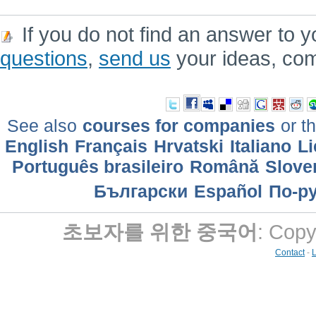
If you do not find an answer to y
questions
,
send us
your ideas, co
See also
courses for companies
or th
English
Français
Hrvatski
Italiano
Li
Português brasileiro
Română
Slove
Български
Еspañol
По-р
초보자를 위한 중국어
: Copy
Contact
-
L