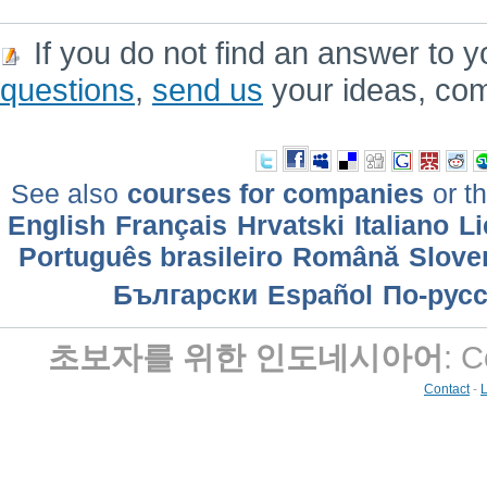
If you do not find an answer to y
questions
,
send us
your ideas, co
See also
courses for companies
or th
English
Français
Hrvatski
Italiano
Li
Português brasileiro
Română
Slove
Български
Еspañol
По-рус
초보자를 위한 인도네시아어
: 
Contact
-
L