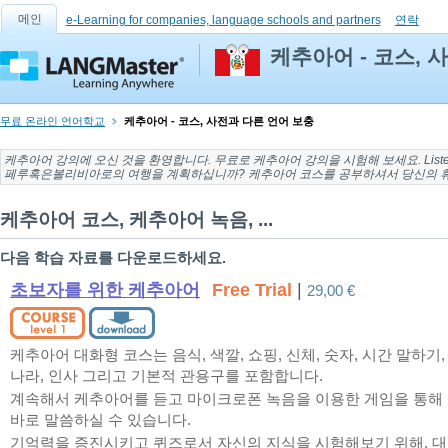
메인
e-Learning for companies, language schools and partners
연락
케추아어 - 코스, 
무료 온라인 언어학교
케추아어 - 코스, 사전과 다른 언어 보충
케추아어 강의
에 오신 것을 환영합니다. 무료로
케추아어 강의
을 시험해 보세요. Listen 
페루혹은볼리비아로의
여행을 계획하십니까? 케추아어 코스를 공부하셔서 당신의 
케추아어 코스, 케추아어 녹음, ...
다음 학습 자료를 다운로드하세요.
초보자를 위한 케추아어
Free Trial
|
29,00 €
케추아어 대화형 코스는 음식, 색깔, 쇼핑, 신체, 숫자, 시간 말하기,
나라, 인사 그리고 기본적 관용구를 포함합니다.
계속해서 케추아어를 듣고 마이크로폰 녹음을 이용한 게임을 통해
바로 말씀하실 수 있습니다.
기억력을 증진시키고 퀴즈로서 자신의 지식을 시험해보기 위해, 대