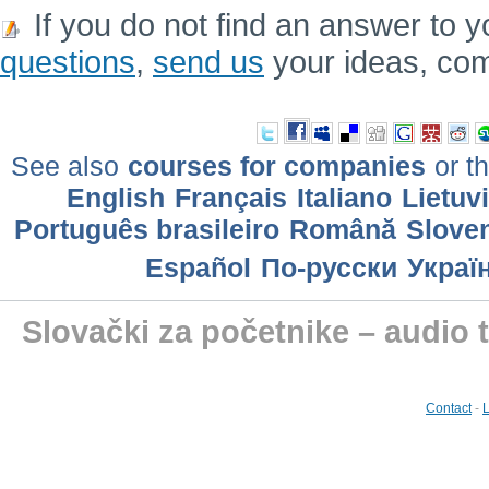
If you do not find an answer to y
questions
,
send us
your ideas, co
See also
courses for companies
or th
English
Français
Italiano
Lietuv
Português brasileiro
Română
Slove
Еspañol
По-русски
Украї
Slovački za početnike – audio 
Contact
-
L