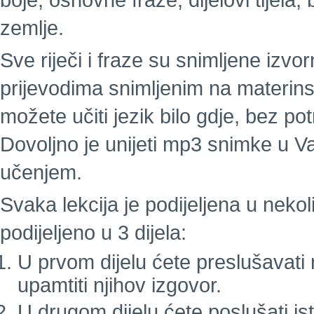
boje, osnovne fraze, dijelovi tijela
zemlje.
Sve riječi i fraze su snimljene izv
prijevodima snimljenim na materins
možete učiti jezik bilo gdje, bez pot
Dovoljno je unijeti mp3 snimke u Va
učenjem.
Svaka lekcija je podijeljena u nekol
podijeljeno u 3 dijela:
U prvom dijelu ćete preslušavati nov
upamtiti njihov izgovor.
U drugom dijelu ćete poslušati ist