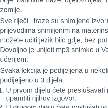
boje, osnovne fraze, dijelovi tijela
zemlje.
Sve riječi i fraze su snimljene izv
prijevodima snimljenim na materins
možete učiti jezik bilo gdje, bez pot
Dovoljno je unijeti mp3 snimke u Va
učenjem.
Svaka lekcija je podijeljena u nekol
podijeljeno u 3 dijela:
U prvom dijelu ćete preslušavati nov
upamtiti njihov izgovor.
U drugom dijelu ćete poslušati ist