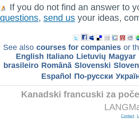
If you do not find an answer to y
questions
,
send us
your ideas, co
See also
courses for companies
or th
English
Italiano
Lietuvių
Magyar
brasileiro
Română
Slovenski
Slove
Еspañol
По-русски
Украї
Kanadski francuski za počet
LANGMast
Contact
-
L