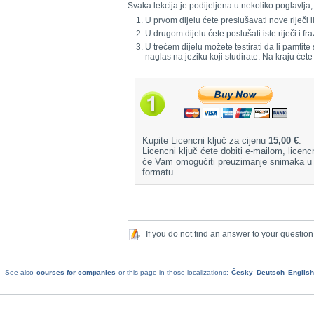
Svaka lekcija je podijeljena u nekoliko poglavlja, 
U prvom dijelu ćete preslušavati nove riječi ili
U drugom dijelu ćete poslušati iste riječi i
U trećem dijelu možete testirati da li pamtite
naglas na jeziku koji studirate. Na kraju ćete
Kupite Licencni ključ za cijenu
15,00 €
.
Licencni ključ ćete dobiti e-mailom, licencn
će Vam omogućiti preuzimanje snimaka 
formatu.
If you do not find an answer to your question
See also
courses for companies
or this page in those localizations:
Česky
Deutsch
English