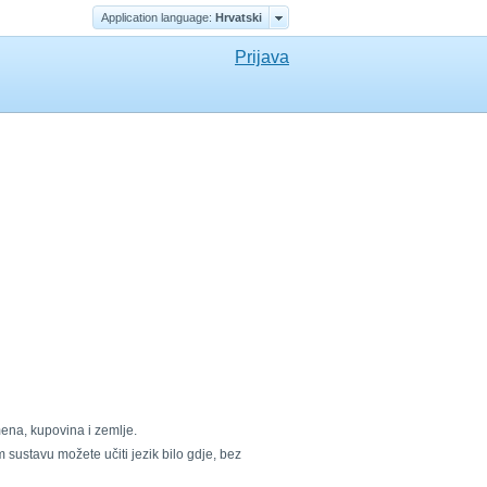
Application language:
Hrvatski
Prijava
emena, kupovina i zemlje.
 sustavu možete učiti jezik bilo gdje, bez