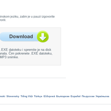
rinskom jeziku, zatim je u pauzi izgovorite
rili.
.EXE datoteku i spremite je na disk
unala. Čim pokrenete .EXE datoteku,
e MP3 snimke.
nski
Slovensky
Tiếng Việt
Türkçe
Ελληνικά
Български
Еspañol
По-русски
Україньска