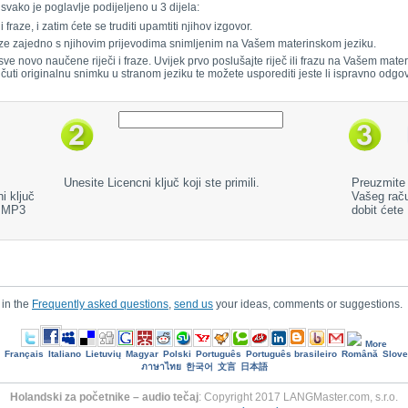
svako je poglavlje podijeljeno u 3 dijela:
 fraze, i zatim ćete se truditi upamtiti njihov izgovor.
 fraze zajedno s njihovim prijevodima snimljenim na Vašem materinskom jeziku.
 sve novo naučene riječi i fraze. Uvijek prvo poslušajte riječ ili frazu na Vašem mate
 čuti originalnu snimku u stranom jeziku te možete usporediti jeste li ispravno odgovo
Unesite Licencni ključ koji ste primili.
Preuzmite 
i ključ
Vašeg rač
u MP3
dobit ćet
 in the
Frequently asked questions
,
send us
your ideas, comments or suggestions.
More
Français
Italiano
Lietuvių
Magyar
Polski
Português
Português brasileiro
Română
Slove
ภาษาไทย
한국어
文言
日本語
Holandski za početnike – audio tečaj
: Copyright 2017 LANGMaster.com, s.r.o.