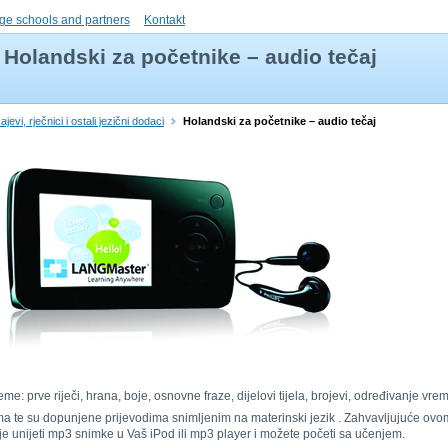
ge schools and partners
Kontakt
Holandski za početnike – audio tečaj
jevi, rječnici i ostali jezični dodaci
Holandski za početnike – audio tečaj
eme: prve riječi, hrana, boje, osnovne fraze, dijelovi tijela, brojevi, određivanje vr
ima te su dopunjene prijevodima snimljenim na materinski jezik . Zahvavljujuće ovom
o je unijeti mp3 snimke u Vaš iPod ili mp3 player i možete početi sa učenjem.