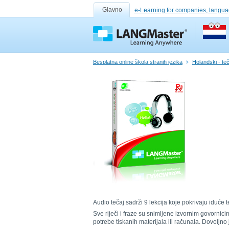
Glavno
e-Learning for companies, langua
Besplatna online škola stranih jezika
Holandski - teča
Audio tečaj sadrži 9 lekcija koje pokrivaju iduće t
Sve riječi i fraze su snimljene izvornim govornic
potrebe tiskanih materijala ili računala. Dovoljn