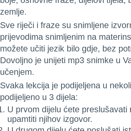
boje, osnovne fraze, dijelovi tijela
zemlje.
Sve riječi i fraze su snimljene izv
prijevodima snimljenim na materins
možete učiti jezik bilo gdje, bez pot
Dovoljno je unijeti mp3 snimke u Va
učenjem.
Svaka lekcija je podijeljena u nekol
podijeljeno u 3 dijela:
U prvom dijelu ćete preslušavati nov
upamtiti njihov izgovor.
U drugom dijelu ćete poslušati ist