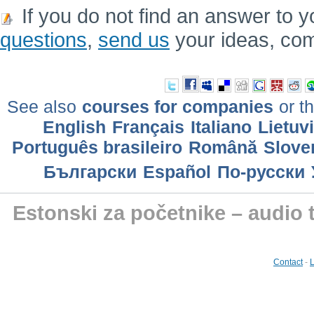
If you do not find an answer to y
questions
,
send us
your ideas, co
See also
courses for companies
or th
English
Français
Italiano
Lietuv
Português brasileiro
Română
Slove
Български
Еspañol
По-русски
Estonski za početnike – audio 
Contact
-
L