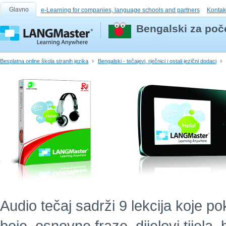
Glavno
e-Learning for companies, language schools and partners
Kontak
Bengalski za poče
Besplatna online škola stranih jezika
Bengalski - tečajevi, rječnici i ostali jezični dodaci
Audio tečaj sadrži 9 lekcija koje po