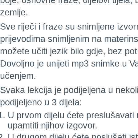
boje, osnovne fraze, dijelovi tijela
zemlje.
Sve riječi i fraze su snimljene izv
prijevodima snimljenim na materins
možete učiti jezik bilo gdje, bez pot
Dovoljno je unijeti mp3 snimke u Va
učenjem.
Svaka lekcija je podijeljena u nekol
podijeljeno u 3 dijela:
U prvom dijelu ćete preslušavati nov
upamtiti njihov izgovor.
U drugom dijelu ćete poslušati ist