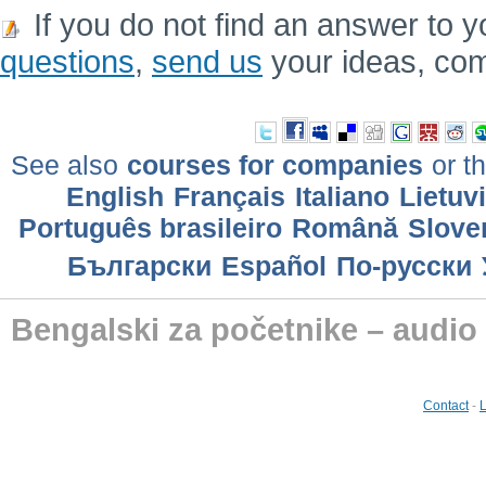
If you do not find an answer to y
questions
,
send us
your ideas, co
See also
courses for companies
or th
English
Français
Italiano
Lietuv
Português brasileiro
Română
Slove
Български
Еspañol
По-русски
Bengalski za početnike – audio 
Contact
-
L