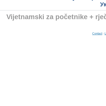
У
Vijetnamski za početnike + rje
Contact
-
L