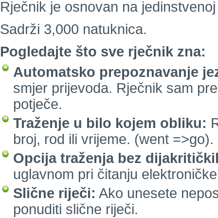
Rječnik je osnovan na jedinstvenoj 
Sadrži 3,000 natuknica.
Pogledajte što sve rječnik zna:
Automatsko prepoznavanje jez
smjer prijevoda. Rječnik sam pre
potječe.
Traženje u bilo kojem obliku:
R
broj, rod ili vrijeme. (went =>go).
Opcija traženja bez dijakritičk
uglavnom pri čitanju elektroničke
Slične riječi:
Ako unesete neposto
ponuditi slične riječi.