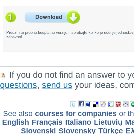
Preuzmite probnu besplatnu verziju i isprobajte koliko je učenje jednostav
zabavno!
If you do not find an answer to y
questions
,
send us
your ideas, co
See also
courses for companies
or th
English
Français
Italiano
Lietuvių
Ma
Slovenski
Slovensky
Türkçe
Ελ