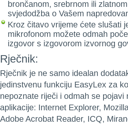
brončanom, srebrnom ili zlatnom
svjedodžba o Vašem napredovan
Kroz čitavo vrijeme ćete slušati 
mikrofonom možete odmah početi g
izgovor s izgovorom izvornog go
Rječnik:
Rječnik je ne samo idealan dodatak 
jedinstvenu funkciju EasyLex za koj
nepoznate riječi i odmah se pojavi
aplikacije: Internet Explorer, Mozill
Adobe Acrobat Reader, ICQ, Mirand