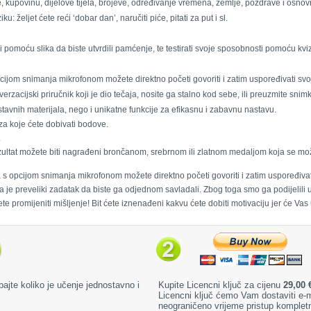
oje, kupovinu, dijelove tijela, brojeve, određivanje vremena, zemlje, pozdrave i osnov
u: željet ćete reći ‘dobar dan’, naručiti piće, pitati za put i sl.
ječi pomoću slika da biste utvrdili pamćenje, te testirati svoje sposobnosti pomoću kvi
pcijom snimanja mikrofonom možete direktno početi govoriti i zatim uspoređivati sv
erzacijski priručnik koji je dio tečaja, nosite ga stalno kod sebe, ili preuzmite snim
stavnih materijala, nego i unikatne funkcije za efikasnu i zabavnu nastavu.
a koje ćete dobivati bodove.
.
ezultat možete biti nagrađeni brončanom, srebrnom ili zlatnom medaljom koja se mo
a s opcijom snimanja mikrofonom možete direktno početi govoriti i zatim uspoređiva
 je preveliki zadatak da biste ga odjednom savladali. Zbog toga smo ga podijelili 
ete promijeniti mišljenje! Bit ćete iznenađeni kakvu ćete dobiti motivaciju jer će Vas 
bajte koliko je učenje jednostavno i
Kupite Licencni ključ za cijenu
29,00 
Licencni ključ ćemo Vam dostaviti e
neograničeno vrijeme pristup komplet