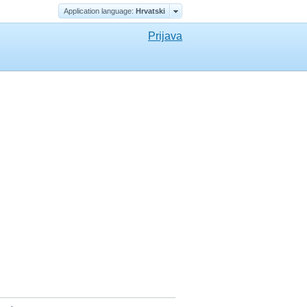
Application language:
Hrvatski
Prijava