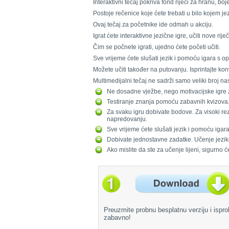
Interaktivni tečaj pokriva fond riječi za hranu, b
Postoje rečenice koje ćete trebati u bilo kojem jezik
Ovaj tečaj za početnike ide odmah u akciju.
Igrat ćete interaktivne jezične igre, učiti nove ri
Čim se počnete igrati, ujedno ćete početi učiti.
Sve vrijeme ćete slušati jezik i pomoću igara s o
Možete učiti također na putovanju. Isprintajte konv
Multimedijalni tečaj ne sadrži samo veliki broj na
Ne dosadne vježbe, nego motivacijske igre z
Testiranje znanja pomoću zabavnih kvizova
Za svaku igru dobivate bodove. Za visoki r
napredovanju.
Sve vrijeme ćete slušati jezik i pomoću igar
Dobivate jednostavne zadatke. Učenje jezika
Ako mislite da ste za učenje lijeni, sigurno ć
Preuzmite probnu besplatnu verziju i ispro
zabavno!