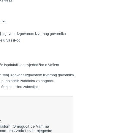
ne fraze.
zova.
oj izgovor s izgovorom izvornog govornika.
ke u Vaš iPod.
že isprintati kao svjedodžba o Vašem
ti svoj izgovor s izgovorom izvornog govornika.
u puno sitnih zadataka za nagradu.
učenje uistinu zabavljati!
€
.
-mailom. Omogućit će Vam na
nom proizvodu i svim njegovim