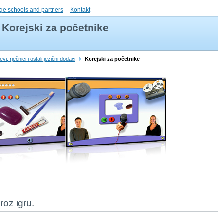
ge schools and partners
Kontakt
Korejski za početnike
evi, rječnici i ostali jezični dodaci
Korejski za početnike
kroz igru.