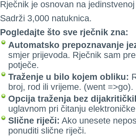
Rječnik je osnovan na jedinstvenoj 
Sadrži 3,000 natuknica.
Pogledajte što sve rječnik zna:
Automatsko prepoznavanje jez
smjer prijevoda. Rječnik sam pre
potječe.
Traženje u bilo kojem obliku:
R
broj, rod ili vrijeme. (went =>go).
Opcija traženja bez dijakritičk
uglavnom pri čitanju elektroničke
Slične riječi:
Ako unesete neposto
ponuditi slične riječi.