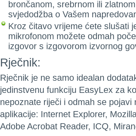
brončanom, srebrnom ili zlatnom
svjedodžba o Vašem napredovan
Kroz čitavo vrijeme ćete slušati 
mikrofonom možete odmah početi g
izgovor s izgovorom izvornog go
Rječnik:
Rječnik je ne samo idealan dodatak 
jedinstvenu funkciju EasyLex za koj
nepoznate riječi i odmah se pojavi
aplikacije: Internet Explorer, Mozill
Adobe Acrobat Reader, ICQ, Mirand