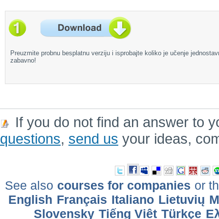
Preuzmite probnu besplatnu verziju i isprobajte koliko je učenje jednostav
zabavno!
If you do not find an answer to y
questions
,
send us
your ideas, co
See also
courses for companies
or th
English
Français
Italiano
Lietuvių
M
Slovensky
Tiếng Việt
Türkçe
Ελ