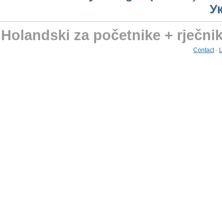
У
Holandski za početnike + rječni
Contact
-
L