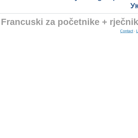
У
Francuski za početnike + rječni
Contact
-
L