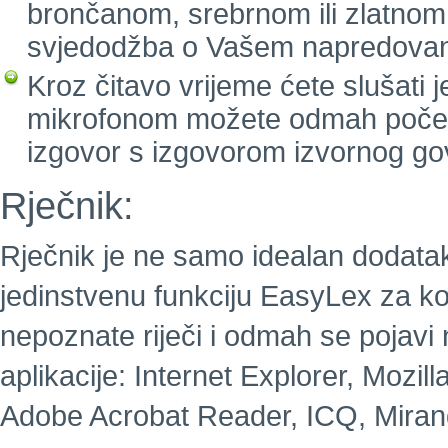
brončanom, srebrnom ili zlatnom
svjedodžba o Vašem napredovan
Kroz čitavo vrijeme ćete slušati 
mikrofonom možete odmah početi g
izgovor s izgovorom izvornog go
Rječnik:
Rječnik je ne samo idealan dodatak 
jedinstvenu funkciju EasyLex za koj
nepoznate riječi i odmah se pojavi
aplikacije: Internet Explorer, Mozill
Adobe Acrobat Reader, ICQ, Mirand