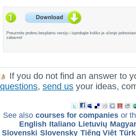
Preuzmite probnu besplatnu verziju i isprobajte koliko je učenje jednostav
zabavno!
If you do not find an answer to y
questions
,
send us
your ideas, co
See also
courses for companies
or th
English
Italiano
Lietuvių
Magya
Slovenski
Slovensky
Tiếng Việt
Türk