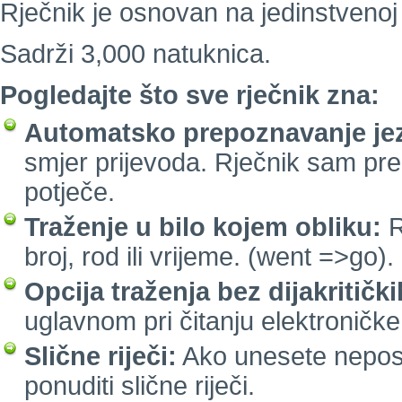
Rječnik je osnovan na jedinstvenoj 
Sadrži 3,000 natuknica.
Pogledajte što sve rječnik zna:
Automatsko prepoznavanje jez
smjer prijevoda. Rječnik sam pre
potječe.
Traženje u bilo kojem obliku:
R
broj, rod ili vrijeme. (went =>go).
Opcija traženja bez dijakritičk
uglavnom pri čitanju elektroničke
Slične riječi:
Ako unesete neposto
ponuditi slične riječi.