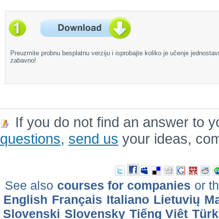
Preuzmite probnu besplatnu verziju i isprobajte koliko je učenje jednostav
zabavno!
If you do not find an answer to y
questions
,
send us
your ideas, co
See also
courses for companies
or th
English
Français
Italiano
Lietuvių
Ma
Slovenski
Slovensky
Tiếng Việt
Türk