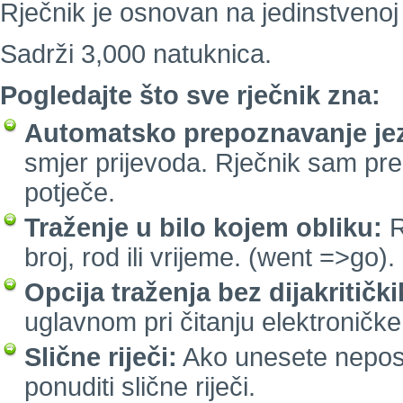
Rječnik je osnovan na jedinstvenoj 
Sadrži 3,000 natuknica.
Pogledajte što sve rječnik zna:
Automatsko prepoznavanje jez
smjer prijevoda. Rječnik sam pre
potječe.
Traženje u bilo kojem obliku:
R
broj, rod ili vrijeme. (went =>go).
Opcija traženja bez dijakritičk
uglavnom pri čitanju elektroničke
Slične riječi:
Ako unesete neposto
ponuditi slične riječi.