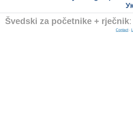
У
Švedski za početnike + rječnik
Contact
-
L