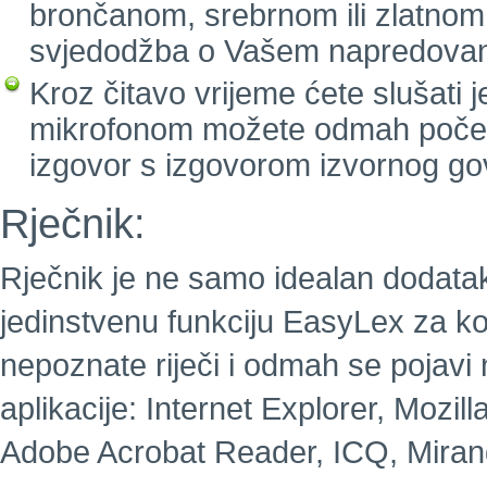
brončanom, srebrnom ili zlatnom
svjedodžba o Vašem napredovan
Kroz čitavo vrijeme ćete slušati 
mikrofonom možete odmah početi g
izgovor s izgovorom izvornog go
Rječnik:
Rječnik je ne samo idealan dodatak 
jedinstvenu funkciju EasyLex za koj
nepoznate riječi i odmah se pojavi
aplikacije: Internet Explorer, Mozill
Adobe Acrobat Reader, ICQ, Mirand