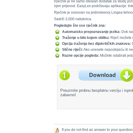
Rječnik je ne samo idealan dodatak za studij jezi
njen prijevod. EasyLex podržavaju aplikacije: Int
Rječnik je osnovan na jedinstvenoj Lingea tehnol
Sadrži 3,000 natuknica.
Pogledajte što sve rječnik zna:
Automatsko prepoznavanje jezika:
Dok rad
Traženje u bilo kojem obliku:
Riječ možete un
Opcija traženja bez dijakritičkih znakova:
O
Slične riječi:
Ako unesete nepostojeću ili nepo
Razne opcije pogleda:
Možete odabrati jedan
Preuzmite probnu besplatnu verziju i ispro
zabavno!
If you do not find an answer to your question