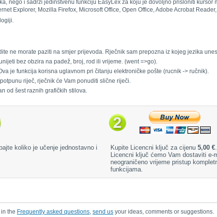
ka, nego i sadrži jedinstvenu funkciju EasyLex za koju je dovoljno prisloniti kursor
ernet Explorer, Mozilla Firefox, Microsoft Office, Open Office, Adobe Acrobat Reader
ogiji.
ite ne morate paziti na smjer prijevoda. Rječnik sam prepozna iz kojeg jezika unes
ijeti bez obzira na padež, broj, rod ili vrijeme. (went =>go).
va je funkcija korisna uglavnom pri čitanju elektroničke pošte (rucnik -> ručnik).
tpunu riječ, rječnik će Vam ponuditi slične riječi.
 od šest raznih grafičkih stilova.
bajte koliko je učenje jednostavno i
Kupite Licencni ključ za cijenu
5,00 €
.
Licencni ključ ćemo Vam dostaviti e
neograničeno vrijeme pristup komplet
funkcijama.
 in the
Frequently asked questions
,
send us
your ideas, comments or suggestions.