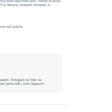
 miša iznad nepoznate riječi i odmah se pojavi
, ICQ, Miranda, Notepad, Wordpad i sl.
ena riječ potječe.
-mailom. Omogućit će Vam na
nom proizvodu i svim njegovim