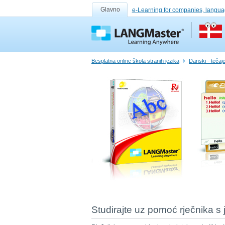
Glavno
e-Learning for companies, langua
Besplatna online škola stranih jezika
Danski - tečajev
Studirajte uz pomoć rječnika 