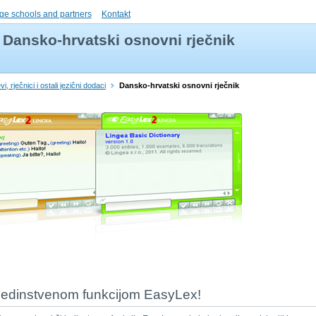
ge schools and partners
Kontakt
Dansko-hrvatski osnovni rječnik
i, rječnici i ostali jezični dodaci
Dansko-hrvatski osnovni rječnik
s jedinstvenom funkcijom EasyLex!