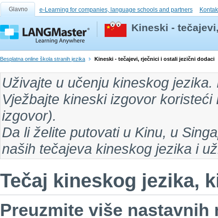
Glavno
e-Learning for companies, language schools and partners
Kontak
Kineski - tečajevi,
Besplatna online škola stranih jezika
Kineski - tečajevi, rječnici i ostali jezični dodaci
Uživajte u
učenju kineskog jezika
.
Vježbajte kineski izgovor koristeći 
izgovor
).
Da li želite putovati
u Kinu, u Singa
naših tečajeva kineskog jezika i u
Tečaj kineskog jezika, ki
Preuzmite više nastavnih m