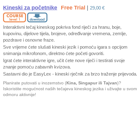
Kineski za početnike
Free Trial
|
29,00 €
Interaktivni tečaj kineskog pokriva fond riječi za hranu, boje,
kupovinu, dijelove tijela, brojeve, određivanje vremena, zemlje,
pozdrave i osnovne fraze.
Sve vrijeme ćete slušati kineski jezik i pomoću igara s opcijom
snimanja mikrofonom, direktno ćete početi govoriti.
Igrat ćete interaktivne igre, učit ćete nove riječi i testirati svoje
znanje pomoću zabavnih kvizova.
Sastavni dio je EasyLex - kineski rječnik za brzo traženje prijevoda
Planirate putovati u inozemstvo (
Kina, Singapur ili Tajvan
)?
Iskoristite mogućnost naših tečajeva kineskog jezika i uživajte u svom
odmoru aktivnije!