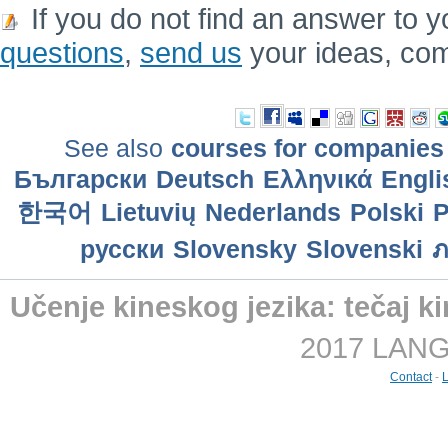
If you do not find an answer to y
questions
,
send us
your ideas, co
See also
courses for companies
Български
Deutsch
Ελληνικά
Engli
한국어
Lietuvių
Nederlands
Polski
P
русски
Slovensky
Slovenski
ภ
Učenje kineskog jezika: tečaj ki
2017 LANGM
Contact
-
L