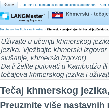
Glavno
e-Learning for companies, language schools and partners
Kontak
Khmerski - tečajev
Besplatna online škola stranih jezika
Khmerski - tečajevi, rječnici i ostali jezični dodac
Uživajte u
učenju khmerskog jezik
jezika
. Vježbajte khmerski izgovor k
slušanje
,
khmerski izgovor
).
Da li želite putovati
u Kambodžu ili
tečajeva khmerskog jezika i uživaj
Tečaj khmerskog jezika,
Preuzmite više nastavnih m