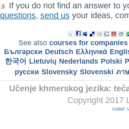
If you do not find an answer to y
questions
,
send us
your ideas, co
See also
courses for companies
Български
Deutsch
Ελληνικά
Engli
한국어
Lietuvių
Nederlands
Polski
P
русски
Slovensky
Slovenski
ภาษ
Učenje khmerskog jezika: teč
Copyright 2017 
Contact
-
L