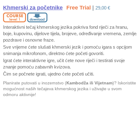
Khmerski za početnike
Free Trial
|
29,00 €
Interaktivni tečaj khmerskog jezika pokriva fond riječi za hranu,
boje, kupovinu, dijelove tijela, brojeve, određivanje vremena, zemlje
pozdrave i osnovne fraze.
Sve vrijeme ćete slušati khmerski jezik i pomoću igara s opcijom
snimanja mikrofonom, direktno ćete početi govoriti.
Igrat ćete interaktivne igre, učit ćete nove riječi i testirati svoje
znanje pomoću zabavnih kvizova.
Čim se počnete igrati, ujedno ćete početi učiti.
Planirate putovati u inozemstvo (
Kambodža ili Vijetnam
)? Iskoristite
mogućnost naših tečajeva khmerskog jezika i uživajte u svom
odmoru aktivnije!