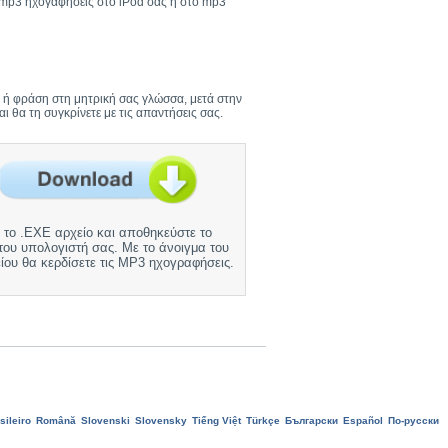
ς mp3 ηχογαφήσεις στο iPod σας ή στο mp3
ξη ή φράση στη μητρική σας γλώσσα, μετά στην
 θα τη συγκρίνετε με τις απαντήσεις σας.
 το .EXE αρχείο και αποθηκεύστε το
του υπολογιστή σας. Με το άνοιγμα του
ίου θα κερδίσετε τις MP3 ηχογραφήσεις.
sileiro
Română
Slovenski
Slovensky
Tiếng Việt
Türkçe
Български
Еspañol
По-русски