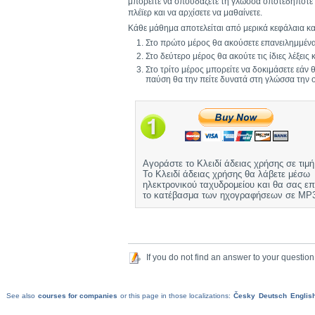
μπορείτε να σπουδάζετε τη γλώσσα οποτεδήποτε χ
πλέϊερ και να αρχίσετε να μαθαίνετε.
Κάθε μάθημα αποτελείται από μερικά κεφάλαια και
Στο πρώτο μέρος θα ακούσετε επανειλημμένα 
Στο δεύτερο μέρος θα ακούτε τις ίδιες λέξει
Στο τρίτο μέρος μπορείτε να δοκιμάσετε εάν
παύση θα την πείτε δυνατά στη γλώσσα την ο
Αγοράστε το Κλειδί άδειας χρήσης σε τιμ
Το Κλειδί άδειας χρήσης θα λάβετε μέσω
ηλεκτρονικού ταχυδρομείου και θα σας επ
το κατέβασμα των ηχογραφήσεων σε MP3
If you do not find an answer to your question
See also
courses for companies
or this page in those localizations:
Česky
Deutsch
Englis