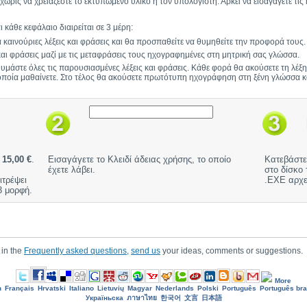
ωρίς να χρειάζεστε το εκτυπωμένο υλικό ή τον υπολογιστή. Αρκεί να εισαγάγετε τι
 κάθε κεφάλαιο διαιρείται σε 3 μέρη:
καινούριες λέξεις και φράσεις και θα προσπαθείτε να θυμηθείτε την προφορά τους.
ς και φράσεις μαζί με τις μεταφράσεις τους ηχογραφημένες στη μητρική σας γλώσσα.
 θυμάστε όλες τις παρουσιασμένες λέξεις και φράσεις. Κάθε φορά θα ακούσετε τη λέ
ποία μαθαίνετε. Στο τέλος θα ακούσετε πρωτότυπη ηχογράφηση στη ξένη γλώσσα και
ή
15,00 €
.
Εισαγάγετε το Κλειδί άδειας χρήσης, το οποίο
Κατεβάστε
έχετε λάβει.
στο δίσκο 
ιτρέψει
.EXE αρχε
 μορφή.
 in the
Frequently asked questions
,
send us
your ideas, comments or suggestions.
More
h
Français
Hrvatski
Italiano
Lietuvių
Magyar
Nederlands
Polski
Português
Português bra
Україньска
ภาษาไทย
한국어
文言
日本語