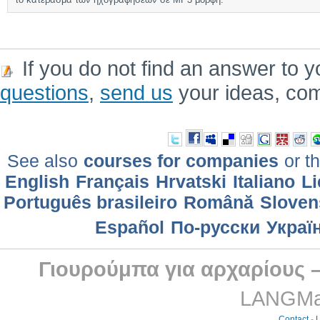
If you do not find an answer to y
questions
,
send us
your ideas, co
See also
courses for companies
or th
English
Français
Hrvatski
Italiano
Li
Português brasileiro
Română
Sloven
Еspañol
По-русски
Украї
Γιουρούμπα για αρχαρίους 
LANGMast
Contact
-
L