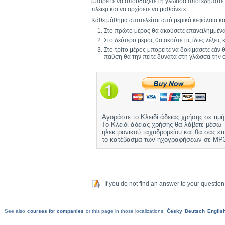
μπορείτε να σπουδάζετε τη γλώσσα οποτεδήποτε χ
πλέϊερ και να αρχίσετε να μαθαίνετε.
Κάθε μάθημα αποτελείται από μερικά κεφάλαια και
Στο πρώτο μέρος θα ακούσετε επανειλημμένα 
Στο δεύτερο μέρος θα ακούτε τις ίδιες λέξει
Στο τρίτο μέρος μπορείτε να δοκιμάσετε εάν
παύση θα την πείτε δυνατά στη γλώσσα την ο
Αγοράστε το Κλειδί άδειας χρήσης σε τιμ
Το Κλειδί άδειας χρήσης θα λάβετε μέσω
ηλεκτρονικού ταχυδρομείου και θα σας επ
το κατέβασμα των ηχογραφήσεων σε MP3
If you do not find an answer to your question
See also
courses for companies
or this page in those localizations:
Česky
Deutsch
Englis