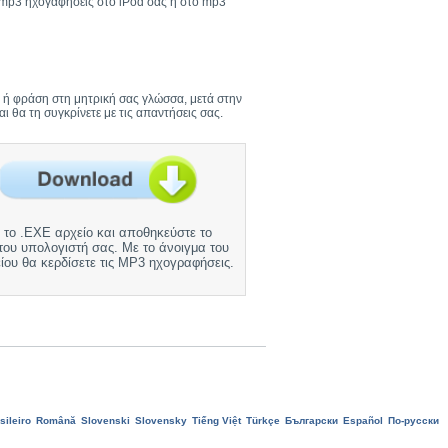
ς mp3 ηχογαφήσεις στο iPod σας ή στο mp3
ξη ή φράση στη μητρική σας γλώσσα, μετά στην
 θα τη συγκρίνετε με τις απαντήσεις σας.
 το .EXE αρχείο και αποθηκεύστε το
του υπολογιστή σας. Με το άνοιγμα του
ίου θα κερδίσετε τις MP3 ηχογραφήσεις.
sileiro
Română
Slovenski
Slovensky
Tiếng Việt
Türkçe
Български
Еspañol
По-русски