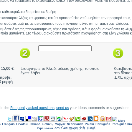
ωρίς να χρειάζεστε το εκτυπωμένο υλικό ή τον υπολογιστή. Αρκεί να εισαγάγετε τι
 κάθε κεφάλαιο διαιρείται σε 3 μέρη:
καινούριες λέξεις και φράσεις και θα προσπαθείτε να θυμηθείτε την προφορά τους.
ς και φράσεις μαζί με τις μεταφράσεις τους ηχογραφημένες στη μητρική σας γλώσσα.
 θυμάστε όλες τις παρουσιασμένες λέξεις και φράσεις. Κάθε φορά θα ακούσετε τη λέ
ποία μαθαίνετε. Στο τέλος θα ακούσετε πρωτότυπη ηχογράφηση στη ξένη γλώσσα και
ή
15,00 €
.
Εισαγάγετε το Κλειδί άδειας χρήσης, το οποίο
Κατεβάστε
έχετε λάβει.
στο δίσκο 
ιτρέψει
.EXE αρχε
 μορφή.
 in the
Frequently asked questions
,
send us
your ideas, comments or suggestions.
More
h
Français
Hrvatski
Italiano
Lietuvių
Magyar
Nederlands
Polski
Português
Português bra
Україньска
ภาษาไทย
한국어
文言
日本語