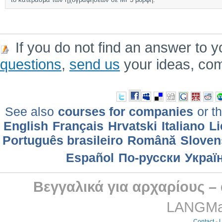
If you do not find an answer to y
questions
,
send us
your ideas, co
See also
courses for companies
or th
English
Français
Hrvatski
Italiano
Li
Português brasileiro
Română
Sloven
Еspañol
По-русски
Украї
Βεγγαλικά για αρχαρίους –
LANGMast
Contact
-
L