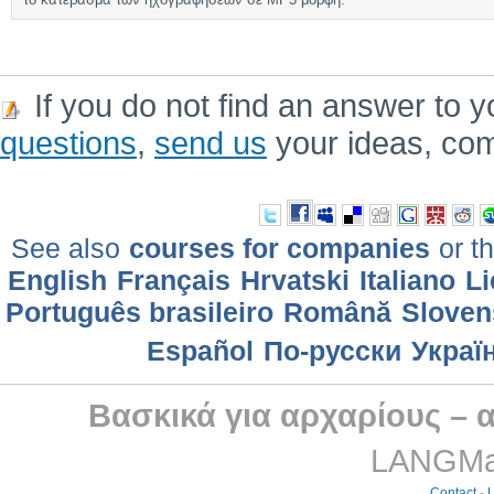
If you do not find an answer to y
questions
,
send us
your ideas, co
See also
courses for companies
or th
English
Français
Hrvatski
Italiano
Li
Português brasileiro
Română
Sloven
Еspañol
По-русски
Украї
Βασκικά για αρχαρίους – 
LANGMast
Contact
-
L