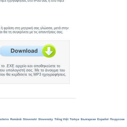
ς mp3 ηχογαφήσεις στο iPod σας ή στο mp3
ξη ή φράση στη μητρική σας γλώσσα, μετά στην
 θα τη συγκρίνετε με τις απαντήσεις σας.
 το .EXE αρχείο και αποθηκεύστε το
του υπολογιστή σας. Με το άνοιγμα του
ίου θα κερδίσετε τις MP3 ηχογραφήσεις.
sileiro
Română
Slovenski
Slovensky
Tiếng Việt
Türkçe
Български
Еspañol
По-русски