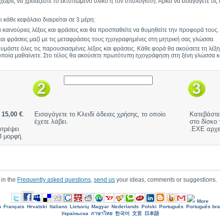
ωρίς να χρειάζεστε το εκτυπωμένο υλικό ή τον υπολογιστή. Αρκεί να εισαγάγετε τι
 κάθε κεφάλαιο διαιρείται σε 3 μέρη:
καινούριες λέξεις και φράσεις και θα προσπαθείτε να θυμηθείτε την προφορά τους.
ς και φράσεις μαζί με τις μεταφράσεις τους ηχογραφημένες στη μητρική σας γλώσσα.
 θυμάστε όλες τις παρουσιασμένες λέξεις και φράσεις. Κάθε φορά θα ακούσετε τη λέ
ποία μαθαίνετε. Στο τέλος θα ακούσετε πρωτότυπη ηχογράφηση στη ξένη γλώσσα και
ή
15,00 €
.
Εισαγάγετε το Κλειδί άδειας χρήσης, το οποίο
Κατεβάστε
έχετε λάβει.
στο δίσκο 
ιτρέψει
.EXE αρχε
 μορφή.
 in the
Frequently asked questions
,
send us
your ideas, comments or suggestions.
More
h
Français
Hrvatski
Italiano
Lietuvių
Magyar
Nederlands
Polski
Português
Português bra
Україньска
ภาษาไทย
한국어
文言
日本語