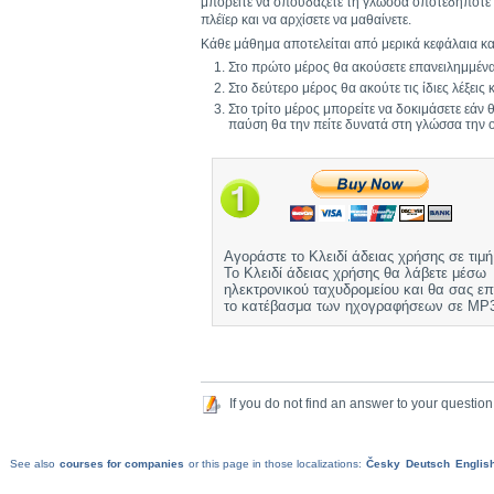
μπορείτε να σπουδάζετε τη γλώσσα οποτεδήποτε χ
πλέϊερ και να αρχίσετε να μαθαίνετε.
Κάθε μάθημα αποτελείται από μερικά κεφάλαια και
Στο πρώτο μέρος θα ακούσετε επανειλημμένα 
Στο δεύτερο μέρος θα ακούτε τις ίδιες λέξει
Στο τρίτο μέρος μπορείτε να δοκιμάσετε εάν
παύση θα την πείτε δυνατά στη γλώσσα την ο
Αγοράστε το Κλειδί άδειας χρήσης σε τιμ
Το Κλειδί άδειας χρήσης θα λάβετε μέσω
ηλεκτρονικού ταχυδρομείου και θα σας επ
το κατέβασμα των ηχογραφήσεων σε MP3
If you do not find an answer to your question
See also
courses for companies
or this page in those localizations:
Česky
Deutsch
Englis