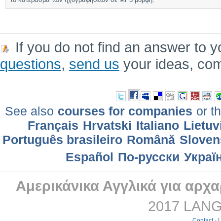
If you do not find an answer to y
questions
,
send us
your ideas, co
See also
courses for companies
or th
Français
Hrvatski
Italiano
Lietuv
Português brasileiro
Română
Sloven
Еspañol
По-русски
Украї
Αμερικάνικα Αγγλικά για αρχ
2017 LANGM
Contact
-
L