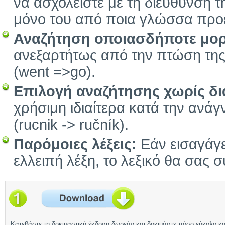
να ασχολείστε με τη διεύθυνση τ
μόνο του από ποια γλώσσα προέ
Αναζήτηση οποιασδήποτε μο
ανεξαρτήτως από την πτώση της, 
(went =>go).
Επιλογή αναζήτησης χωρίς δια
χρήσιμη ιδιαίτερα κατά την ανά
(rucnik -> ručník).
Παρόμοιες λέξεις:
Εάν εισαγάγετ
ελλειπή λέξη, το λεξικό θα σας σ
Κατεβάστε τη δοκιμαστική έκδοση δωρεάν και δοκιμάστε πόσο εύκολο κα