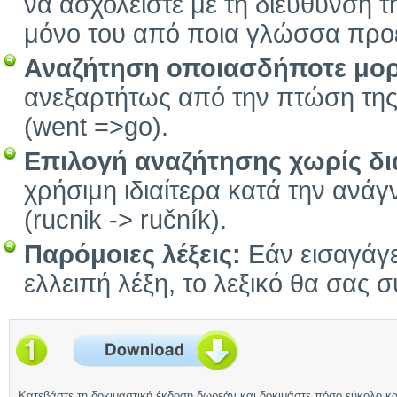
να ασχολείστε με τη διεύθυνση τ
μόνο του από ποια γλώσσα προέ
Αναζήτηση οποιασδήποτε μο
ανεξαρτήτως από την πτώση της, 
(went =>go).
Επιλογή αναζήτησης χωρίς δια
χρήσιμη ιδιαίτερα κατά την ανά
(rucnik -> ručník).
Παρόμοιες λέξεις:
Εάν εισαγάγετ
ελλειπή λέξη, το λεξικό θα σας σ
Κατεβάστε τη δοκιμαστική έκδοση δωρεάν και δοκιμάστε πόσο εύκολο κα