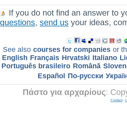
If you do not find an answer to y
questions
,
send us
your ideas, co
See also
courses for companies
or th
English
Français
Hrvatski
Italiano
Li
Português brasileiro
Română
Sloven
Еspañol
По-русски
Украї
Πάστο για αρχαρίους
: Cop
Contact
-
L