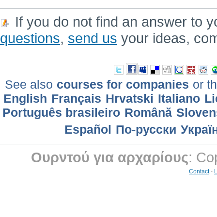
If you do not find an answer to y
questions
,
send us
your ideas, co
See also
courses for companies
or th
English
Français
Hrvatski
Italiano
Li
Português brasileiro
Română
Sloven
Еspañol
По-русски
Украї
Ουρντού για αρχαρίους
: Co
Contact
-
L